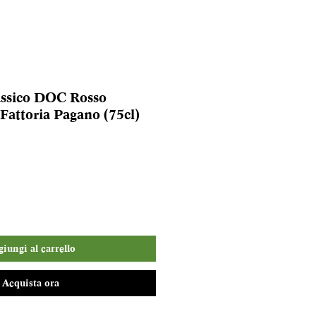
assico DOC Rosso
 Fattoria Pagano (75cl)
iungi al carrello
Acquista ora