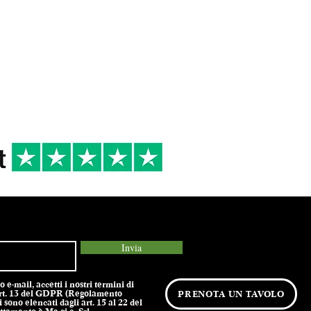
 DI
16/18°
2023
R
Cena tra amici
Primi di terra,
Secondi di terra
Invia
e-mail, accetti i nostri termini di
l’art. 13 del GDPR (Regolamento
PRENOTA UN TAVOLO
 sono elencati dagli art. 15 al 22 del