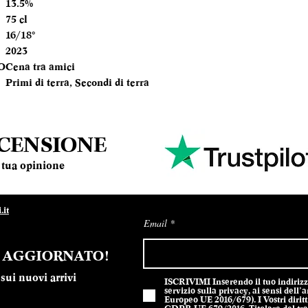
13.5%
BOTTIGLIA
75 cl
16/18°
TEMPERATURA
2023
SERVIZIO
O
Cena tra amici
Primi di terra, Secondi di terra
ANNATA
MOMENTO PE
DEGUSTARLO
ECENSIONE
la tua opinione
ABBINAMENTI
it
Email
E AGGIORNATO!
sui nuovi arrivi
ISCRIVIMI Inserendo il tuo indirizzo 
servizio sulla privacy, ai sensi del
Europeo UE 2016/679). I Vostri diritti