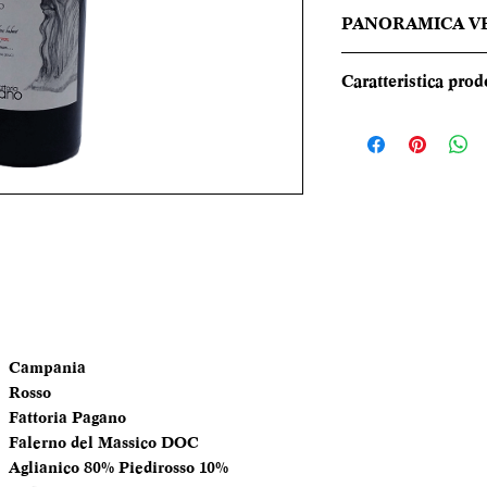
PANORAMICA V
Un vino seducente
Caratteristica prod
frutti di bosco, am
presenta una strut
REGIONE
morbidi e delicati
prevale una elegan
TIPOLOGIA
balsamiche e spezi
CANTINA
DENOMINAZI
VITIGNI
Campania
Rosso
Fattoria Pagano
ALCOL
Falerno del Massico DOC
Aglianico 80% Piedirosso 10%
FORMATO