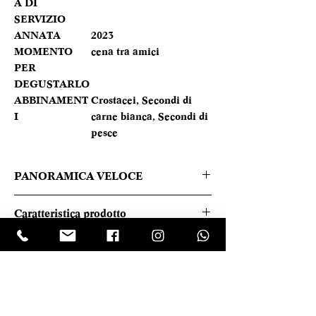
A DI
SERVIZIO
ANNATA
2023
MOMENTO
cena tra amici
PER
DEGUSTARLO
ABBINAMENT
Crostacei, Secondi di
I
carne bianca, Secondi di
pesce
PANORAMICA VELOCE
Giallo paglierino. Al naso aromi
Caratteristica prodotto
fruttati, accompagnati da note di
agrumi. Al palato il vino è fresco,
REGIONE
Liguria
sapido, di corpo.
TIPOLOGIA
Bianco
LASCIA UNA RECENSIONE
CANTINA
La Baracca