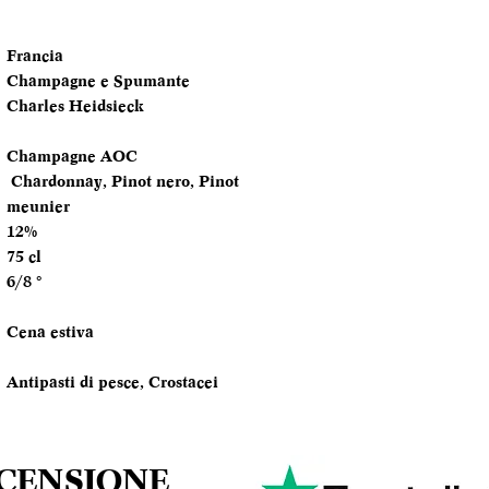
FORMATO
BOTTIGLIA
Francia
Champagne e Spumante
TEMPERATURA
Charles Heidsieck
SERVIZIO
Champagne AOC
ANNATA
Chardonnay, Pinot nero, Pinot
meunier
MOMENTO PE
12%
DEGUSTARLO
75 cl
6/8 °
ABBINAMENTI
Cena estiva
Antipasti di pesce, Crostacei
ECENSIONE