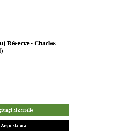
t Réserve - Charles
l)
iungi al carrello
Acquista ora