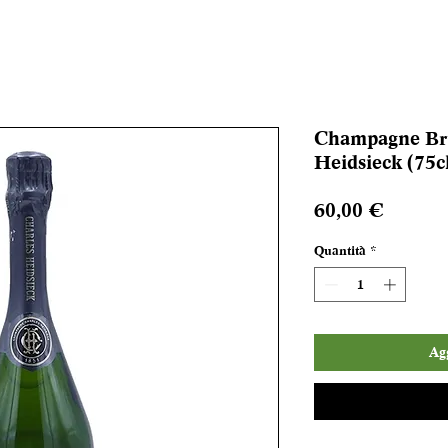
Champagne Bru
Heidsieck (75c
Prezzo
60,00 €
Quantità
*
Agg