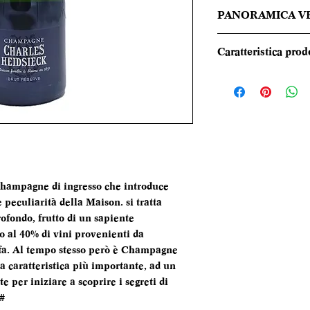
PANORAMICA V
Giallo dorato, dal 
Caratteristica prod
persistente. Al na
che rappresenta tut
REGIONE
a note fruttate di 
pistacchio e in gen
TIPOLOGIA
secco, dritto, lumi
traccia minerale e
con un finale molto
CANTINA
successivo.
Champagne di ingresso che introduce
peculiarità della Maison. si tratta
DENOMINAZI
ofondo, frutto di un sapiente
 al 40% di vini provenienti da
VITIGNI
fa. Al tempo stesso però è Champagne
sua caratteristica più importante, ad un
 per iniziare a scoprire i segreti di
ALCOL
#