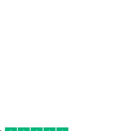
75 cl
 DI
6/8 °
R
Cena estiva
Antipasti di pesce,
Crostacei