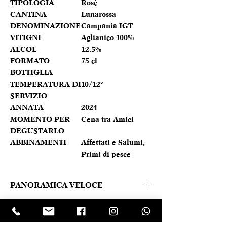
TIPOLOGIA
Rosè
CANTINA
Lunarossa
DENOMINAZIONE
Campania IGT
VITIGNI
Aglianico 100%
ALCOL
12.5%
FORMATO
75 cl
BOTTIGLIA
TEMPERATURA DI
10/12°
SERVIZIO
ANNATA
2024
MOMENTO PER
Cena tra Amici
DEGUSTARLO
ABBINAMENTI
Affettati e Salumi,
Primi di pesce
PANORAMICA VELOCE
colore rosa cerasuolo dalle sfumature
Caratteristica prodotto
corallo. Aromi di fragola ed erbe