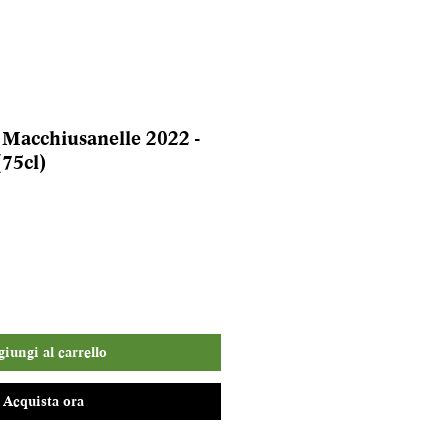
Macchiusanelle 2022 -
75cl)
iungi al carrello
Acquista ora