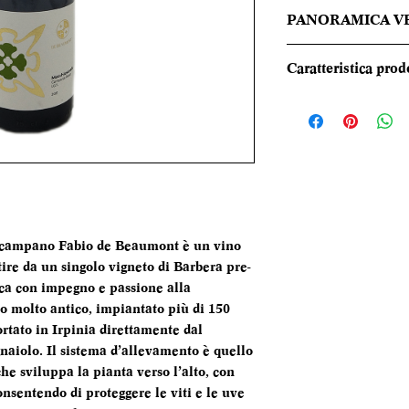
PANORAMICA V
Nel calice mostra 
Caratteristica prod
impenetrabile. Al 
ricchi profumi di m
REGIONE
note balsamiche d
chiusura. Il calore
TIPOLOGIA
ben bilanciati dall
tannino di import
CANTINA
all’agilità del sorso
o campano Fabio de Beaumont è un vino
DENOMINAZI
tire da un singolo vigneto di Barbera pre-
edica con impegno e passione alla
VITIGNI
to molto antico, impiantato più di 150
ortato in Irpinia direttamente dal
ALCOL
naiolo. Il sistema d’allevamento è quello
he sviluppa la pianta verso l’alto, con
FORMATO
onsentendo di proteggere le viti e le uve
BOTTIGLIA