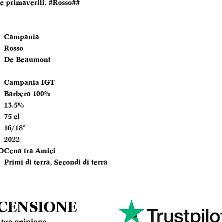
te primaverili. #Rosso##
TEMPERATURA
SERVIZIO
Campania
Rosso
ANNATA
De Beaumont
MOMENTO PE
Campania IGT
DEGUSTARLO
Barbera 100%
13.5%
ABBINAMENTI
75 cl
16/18°
2022
O
Cena tra Amici
Primi di terra, Secondi di terra
ECENSIONE
la tua opinione