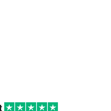
 DI
16/18°
2022
R
Cena tra Amici
Primi di terra,
Secondi di terra