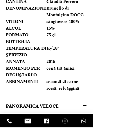
CANTINA
Claudia Ferrero
DENOMINAZIONE
Brunello di
Montalcino DOCG
VITIGNI
sangiovese 100%
ALCOL
15%
FORMATO
75 cl
BOTTIGLIA
TEMPERATURA DI
16/18°
SERVIZIO
ANNATA
2016
MOMENTO PER
cena tra amici
DEGUSTARLO
ABBINAMENTI
secondi di carne
rossa, selvaggina
PANORAMICA VELOCE
Rosso rubino tendente al granato. Al
Caratteristica prodotto
naso risaltano note di tostatura,