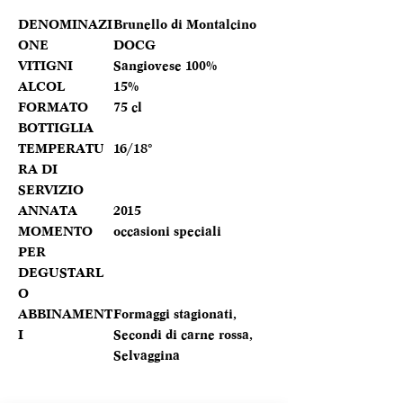
DENOMINAZI
Brunello di Montalcino
ONE
DOCG
VITIGNI
Sangiovese 100%
ALCOL
15%
FORMATO
75 cl
BOTTIGLIA
TEMPERATU
16/18°
RA DI
SERVIZIO
ANNATA
2015
MOMENTO
occasioni speciali
PER
DEGUSTARL
O
ABBINAMENT
Formaggi stagionati,
I
Secondi di carne rossa,
Selvaggina