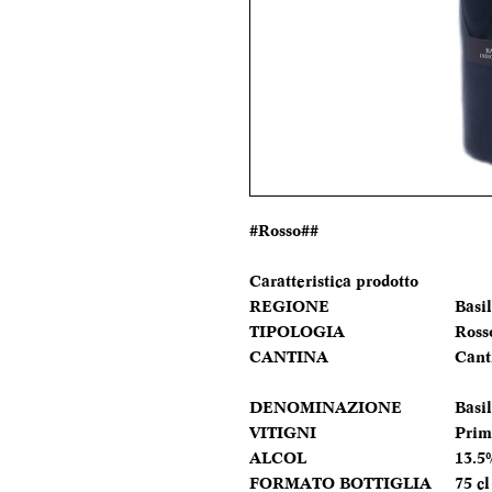
#Rosso##
Caratteristica prodotto
REGIONE
Basil
TIPOLOGIA
Ross
CANTINA
Cant
DENOMINAZIONE
Basi
VITIGNI
Prim
ALCOL
13.5
FORMATO BOTTIGLIA
75 cl