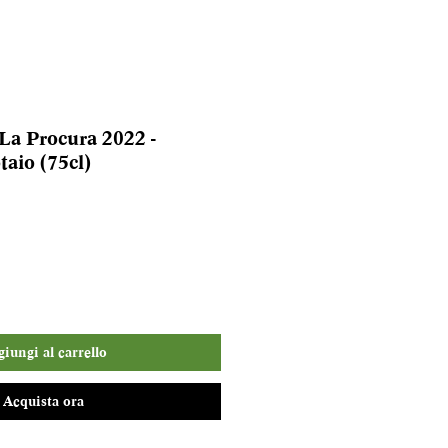
 La Procura 2022 -
taio (75cl)
iungi al carrello
Acquista ora