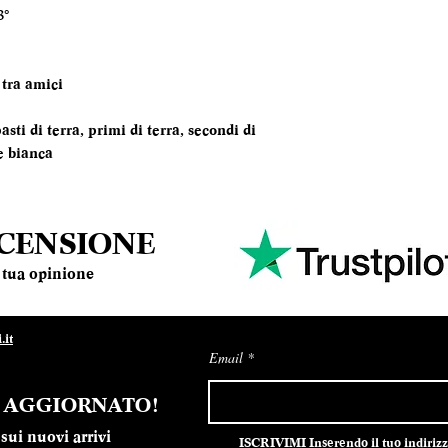
8°
TEMPERATURA
SERVIZIO
 tra amici
ANNATA
asti di terra, primi di terra, secondi di
MOMENTO PE
e bianca
DEGUSTARLO
ABBINAMENTI
ECENSIONE
la tua opinione
it
Email
E AGGIORNATO!
sui nuovi arrivi
ISCRIVIMI Inserendo il tuo indirizzo 