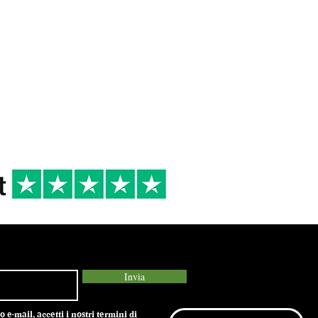
 DI
16/18°
2022
R
cena tra amici
antipasti di terra,
primi di terra,
secondi di carne
bianca
Invia
e-mail, accetti i nostri termini di