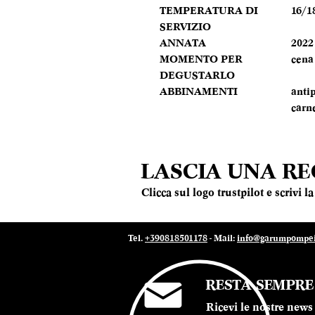
TEMPERATURA DI
16/1
SERVIZIO
ANNATA
2022
MOMENTO PER
cena
DEGUSTARLO
ABBINAMENTI
antip
carn
LASCIA UNA R
Clicca sul logo trustpilot e scrivi 
Tel.
+390818501178
- Mail:
info@garumpompei.
RESTA SEMPR
Ricevi le nostre news 