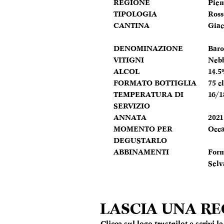
REGIONE
Pie
TIPOLOGIA
Ross
CANTINA
Giac
DENOMINAZIONE
Bar
VITIGNI
Nebb
ALCOL
14.5
FORMATO BOTTIGLIA
75 cl
TEMPERATURA DI
16/1
SERVIZIO
ANNATA
2021
MOMENTO PER
Occa
DEGUSTARLO
ABBINAMENTI
Form
Selv
LASCIA UNA R
Clicca sul logo trustpilot e scrivi 