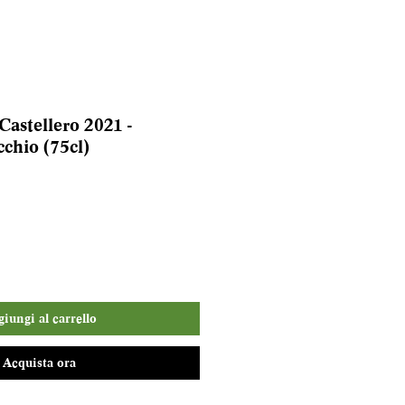
astellero 2021 -
chio (75cl)
iungi al carrello
Acquista ora