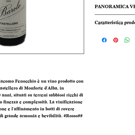
PANORAMICA V
Colore rosso grana
Caratteristica prod
un bouquet intenso 
erbe aromatiche e l
REGIONE
menta. Al palato è 
tannini morbidi e 
TIPOLOGIA
CANTINA
iacomo Fenocchio è un vino prodotto con
DENOMINAZI
astellero di Monforte d'Alba, in
anni, situati su terreni sabbiosi ricchi di
VITIGNI
o finezza e complessità. La vinificazione
ne e l'affinamento in botti di rovere
ALCOL
di grande armonia e bevibilità. #Rosso##
FORMATO
BOTTIGLIA