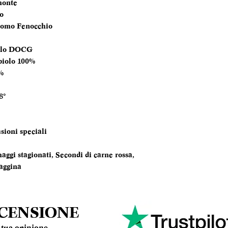
monte
o
TEMPERATURA
omo Fenocchio
SERVIZIO
olo DOCG
ANNATA
iolo 100%
%
MOMENTO PE
DEGUSTARLO
8°
ABBINAMENTI
sioni speciali
aggi stagionati, Secondi di carne rossa,
aggina
ECENSIONE
la tua opinione