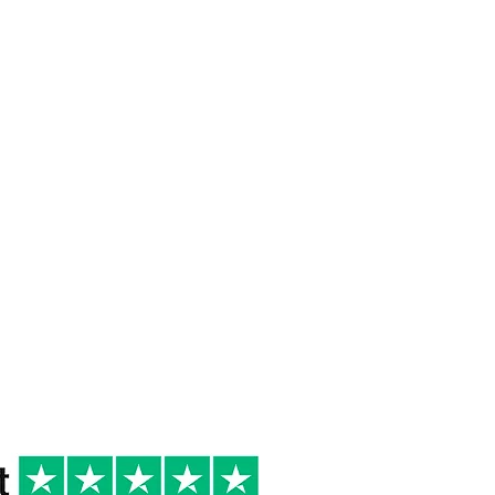
 DI
16/18°
2021
R
Occasioni speciali
Formaggi stagionati,
Secondi di carne
rossa, Selvaggina