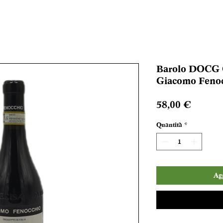
Barolo DOCG C
Giacomo Fenoc
Prezzo
58,00 €
Quantità
*
Agg