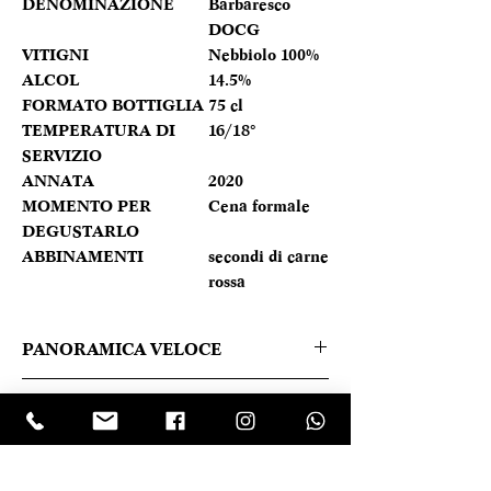
DENOMINAZIONE
Barbaresco
DOCG
VITIGNI
Nebbiolo 100%
ALCOL
14.5%
FORMATO BOTTIGLIA
75 cl
TEMPERATURA DI
16/18°
SERVIZIO
ANNATA
2020
MOMENTO PER
Cena formale
DEGUSTARLO
ABBINAMENTI
secondi di carne
rossa
PANORAMICA VELOCE
Rosso granato intenso. Al naso spicca
Caratteristica prodotto
da subito con note di fragola e
lampone, intense e avvolgenti che
REGIONE
Piemonte
evolvono verso sentori più speziati,