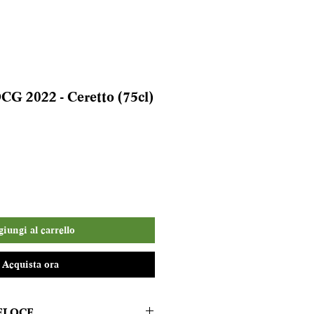
G 2022 - Ceretto (75cl)
iungi al carrello
Acquista ora
ELOCE