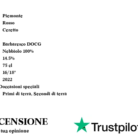
TEMPERATURA
SERVIZIO
Piemonte
Rosso
ANNATA
Ceretto
MOMENTO PE
Barbaresco DOCG
DEGUSTARLO
Nebbiolo 100%
14.5%
ABBINAMENTI
75 cl
16/18°
2022
O
occasioni speciali
Primi di terra, Secondi di terra
ECENSIONE
la tua opinione