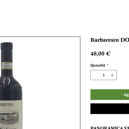
Barbaresco DOC
Prezzo
48,00 €
Quantità
*
Agg
PANORAMICA V