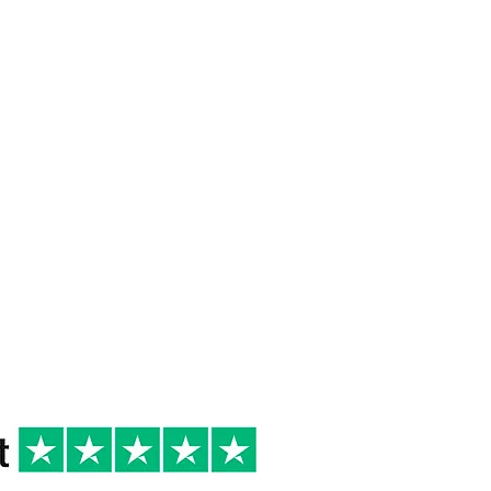
 DI
16/18°
2022
R
occasioni speciali
Primi di terra,
Secondi di terra