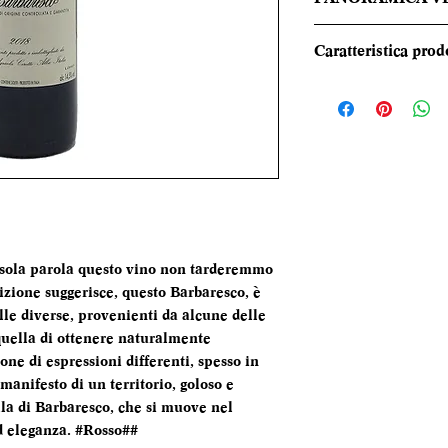
Rosso granato inte
Caratteristica prod
ciliegia, frutti di 
e cuoio. Al palato 
REGIONE
e dai tannini setosi
TIPOLOGIA
CANTINA
DENOMINAZI
 sola parola questo vino non tarderemmo
izione suggerisce, questo Barbaresco, è
VITIGNI
lle diverse, provenienti da alcune delle
 quella di ottenere naturalmente
ALCOL
one di espressioni differenti, spesso in
o manifesto di un territorio, goloso e
FORMATO
lla di Barbaresco, che si muove nel
BOTTIGLIA
d eleganza. #Rosso##