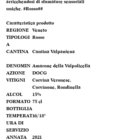
arricchendosi di sfumature sensoriali
uniche. #Rosso##
Caratteristica prodotto
REGIONE
Veneto
TIPOLOGI
Rosso
A
CANTINA
Cantina Valpantena
DENOMIN
Amarone della Valpolicella
AZIONE
DOCG
VITIGNI
Corvina Veronese,
Corvinone, Rondinella
ALCOL
15%
FORMATO
75 cl
BOTTIGLIA
TEMPERAT
16/18°
URA DI
SERVIZIO
ANNATA
2021