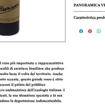
PANORAMICA V
Alla vista ha un co
Caratteristica prod
riflessi color gran
ampio e ricco, con 
REGIONE
rossa, cenni di conf
amarena sotto spiri
TIPOLOGIA
cannella, ricordi d
torrefazione e legn
CANTINA
intenso e profondo
vellutata e un fin
DENOMINAZI
il vino più importante e rappresentativo
persistente.
realtà di carattere familiare che produce
molto bene il volto del territorio. Anche
VITIGNI
osto recente, questo grande rosso è stato
ecenni il palato del pubblico
ro ambasciatore dell’enologia italiana. I
enti, le sue sfumature speziate e la sua
ALCOL
rendono la degustazione indimenticabile.