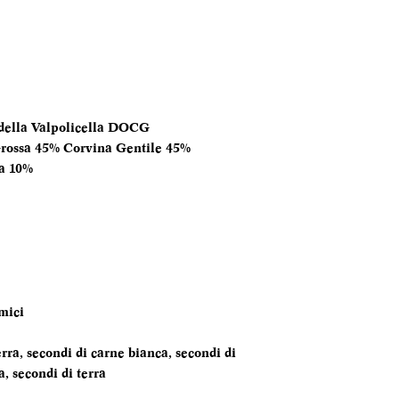
FORMATO
BOTTIGLIA
TEMPERATURA
SERVIZIO
ella Valpolicella DOCG
ANNATA
rossa 45% Corvina Gentile 45%
a 10%
MOMENTO PE
DEGUSTARLO
ABBINAMENTI
mici
erra, secondi di carne bianca, secondi di
a, secondi di terra