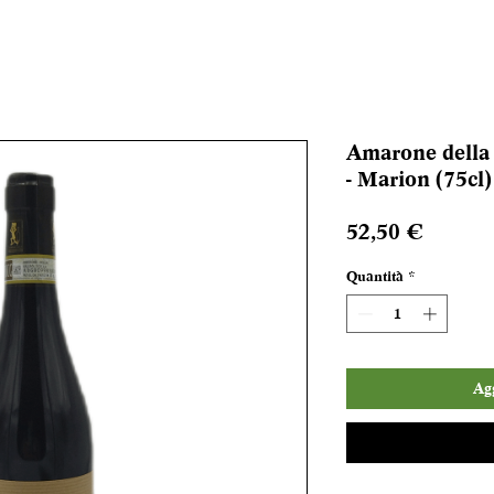
Amarone della
- Marion (75cl)
Prezzo
52,50 €
Quantità
*
Agg