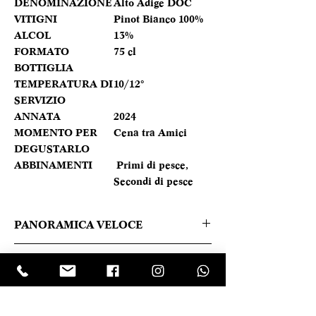
DENOMINAZIONE
Alto Adige DOC
VITIGNI
Pinot Bianco 100%
ALCOL
13%
FORMATO
75 cl
BOTTIGLIA
TEMPERATURA DI
10/12°
SERVIZIO
ANNATA
2024
MOMENTO PER
Cena tra Amici
DEGUSTARLO
ABBINAMENTI
Primi di pesce,
Secondi di pesce
PANORAMICA VELOCE
Ha un colore giallo paglierino, il
Caratteristica prodotto
bouquet è particolarmente fine e
delicato, con profumi di fiori di campo,
REGIONE
Trentino
erbe di montagna e frutta bianca fresca
Alto Adige