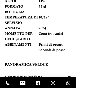
ALCOL
14%
FORMATO
75 cl
BOTTIGLIA
TEMPERATURA DI
10/12°
SERVIZIO
ANNATA
2024
MOMENTO PER
Cena tra Amici
DEGUSTARLO
ABBINAMENTI
Primi di pesce,
Secondi di pesce
PANORAMICA VELOCE
Il luminoso giallo paglierino, tendente
Caratteristica prodotto
al verdognolo, racchiude un bouquet
fruttato e speziato di pesca e noce
REGIONE
Trentino
moscata. Al palato mostra il suo lato
Alto Adige
atletico e ispira con potenza, nerbo e
persistenza.
TIPOLOGIA
Bianco