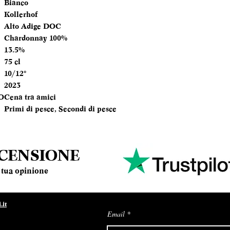
Bianco
TEMPERATURA
Kollerhof
SERVIZIO
Alto Adige DOC
Chardonnay 100%
ANNATA
13.5%
75 cl
MOMENTO PE
10/12°
DEGUSTARLO
2023
O
Cena tra amici
ABBINAMENTI
Primi di pesce, Secondi di pesce
ECENSIONE
la tua opinione
it
Email