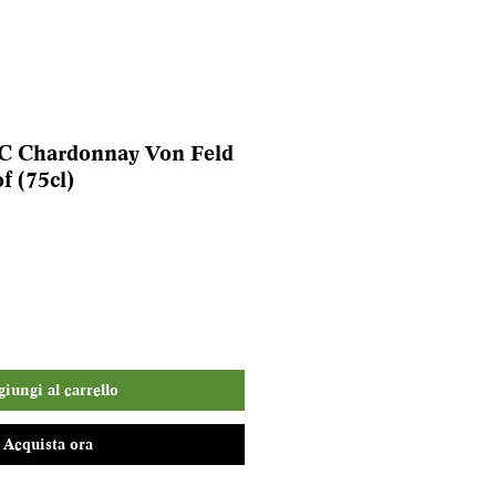
C Chardonnay Von Feld
f (75cl)
iungi al carrello
Acquista ora