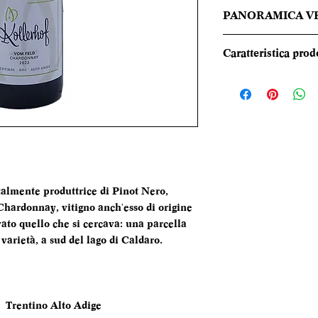
PANORAMICA V
Giallo paglierino l
Caratteristica prod
spiccano nitide not
matura e soffi mine
REGIONE
vanigliate. In bocc
caratterizzato da 
TIPOLOGIA
e persistente.
CANTINA
DENOMINAZI
almente produttrice di Pinot Nero,
Chardonnay, vitigno anch'esso di origine
VITIGNI
vato quello che si cercava: una parcella
varietà, a sud del lago di Caldaro.
ALCOL
FORMATO
BOTTIGLIA
Trentino Alto Adige