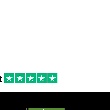
 DI
10/12°
2023
R
Cena tra amici
Primi di pesce,
Secondi di pesce