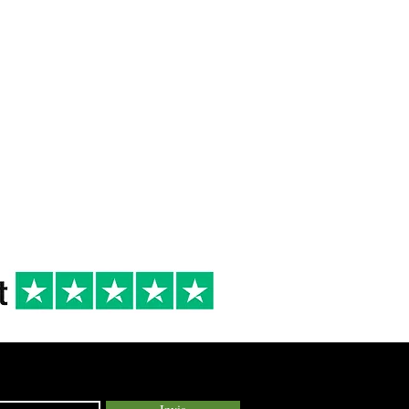
 DI
8/10 °
2025
R
Cena tra amici
Secondi di carne
bianca, Secondi di
pesce