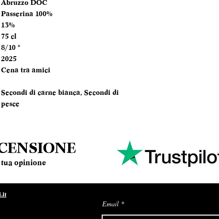
Abruzzo DOC
Passerina 100%
TEMPERATURA
13%
SERVIZIO
75 cl
8/10 °
ANNATA
2025
Cena tra amici
MOMENTO PE
DEGUSTARLO
Secondi di carne bianca, Secondi di
pesce
ABBINAMENTI
ECENSIONE
la tua opinione
it
Email