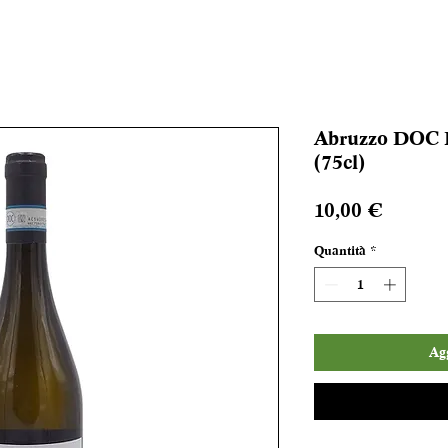
Abruzzo DOC P
(75cl)
Prezzo
10,00 €
Quantità
*
Agg