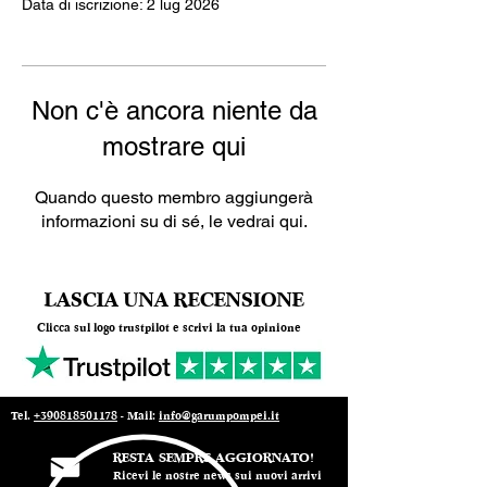
Data di iscrizione: 2 lug 2026
Non c'è ancora niente da
mostrare qui
Quando questo membro aggiungerà
informazioni su di sé, le vedrai qui.
LASCIA UNA RECENSIONE
Clicca sul logo trustpilot e scrivi la tua opinione
Tel.
+390818501178
- Mail:
info@garumpompei.it
RESTA SEMPRE AGGIORNATO!
Ricevi le nostre news sui nuovi arrivi