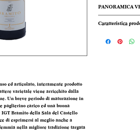
PANORAMICA V
Giallo paglierino 
Caratteristica prod
verdognole, al nas
ricco in cui predom
REGIONE
particolare mela e 
note minerali si in
TIPOLOGIA
speziatura tipica de
risultato è un vino
CANTINA
ottima spina miner
persistenza e la co
enso ed articolato, interamente prodotto
DENOMINAZI
ttere varietale viene arricchito dalla
que. Un breve periodo di maturazione in
VITIGNI
re paglierino carico ed una buona
IGT Bramìto della Sala del Castello
ALCOL
ace di esprimersi al meglio anche a
demmia nella migliore tradizione targata
FORMATO
BOTTIGLIA