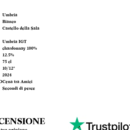
TEMPERATURA
Umbria
SERVIZIO
Bianco
Castello della Sala
ANNATA
Umbria IGT
MOMENTO PE
chardonnay 100%
DEGUSTARLO
12.5%
75 cl
ABBINAMENTI
10/12°
2024
O
Cena tra Amici
Secondi di pesce
ECENSIONE
la tua opinione