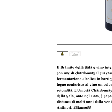
Il Bramìto della Sala è vino int
con uve di chardonnay il cui cara
fermentazione alcolica in barri
legno conferisce al vino un colo
rotondità. L'Umbria Chardonnay 
della Sala, nato nel 1994, è cap
distanza di molti anni dalla ven
Antinori. #Bianco##