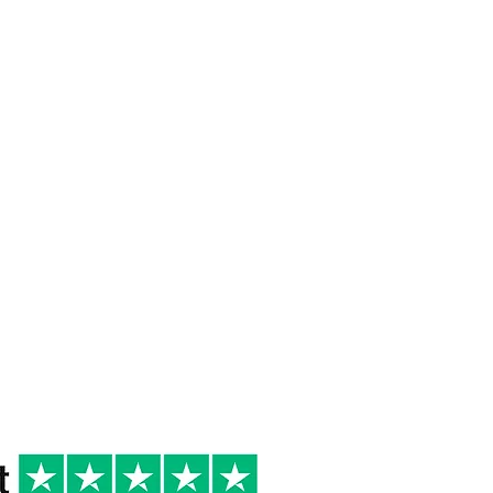
 DI
10/12°
2024
R
Cena tra Amici
Secondi di pesce