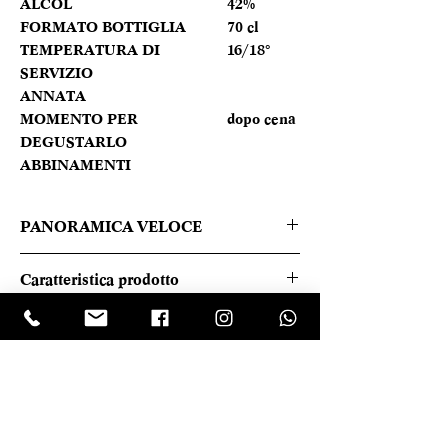
ALCOL
42%
FORMATO BOTTIGLIA
70 cl
TEMPERATURA DI
16/18°
SERVIZIO
ANNATA
MOMENTO PER
dopo cena
DEGUSTARLO
ABBINAMENTI
PANORAMICA VELOCE
Colore giallo aranciato, gusto morbido
Caratteristica prodotto
e caratteristico e intensamente
profumata e gustosa.
REGIONE
Piemonte
TIPOLOGIA
Distillato
LASCIA UNA RECENSIONE
CANTINA
Dellavalle
Clicca sul logo trustpilot e scrivi la tua opinione