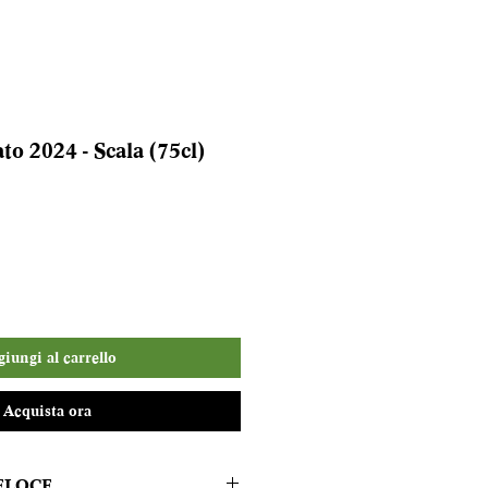
o 2024 - Scala (75cl)
iungi al carrello
Acquista ora
ELOCE