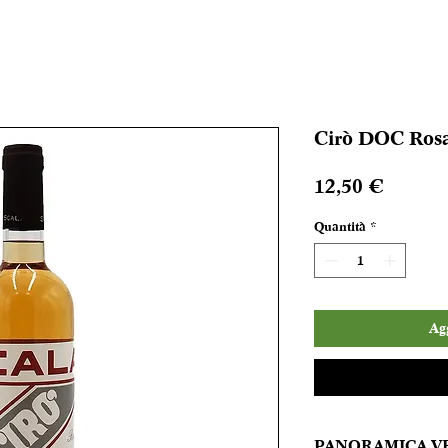
Cirò DOC Rosat
Prezzo
12,50 €
Quantità
*
Agg
PANORAMICA V