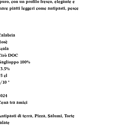
 puro, con un profilo fresco, elegante e
SERVIZIO
re piatti leggeri come antipasti, pesce
ANNATA
MOMENTO PE
Calabria
DEGUSTARLO
Rosè
Scala
ABBINAMENTI
Cirò DOC
Gaglioppo 100%
13.5%
5 cl
/10 °
2024
Cena tra amici
ntipasti di terra, Pizza, Salumi, Torte
alate