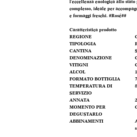
l'eccellenza enologica allo stato
complesso, ideale per accompagna
e formaggi freschi. #Rosé##
Caratteristica prodotto
REGIONE
TIPOLOGIA
CANTINA
DENOMINAZIONE
VITIGNI
ALCOL
FORMATO BOTTIGLIA
7
TEMPERATURA DI
8
SERVIZIO
ANNATA
MOMENTO PER
DEGUSTARLO
ABBINAMENTI
A
s