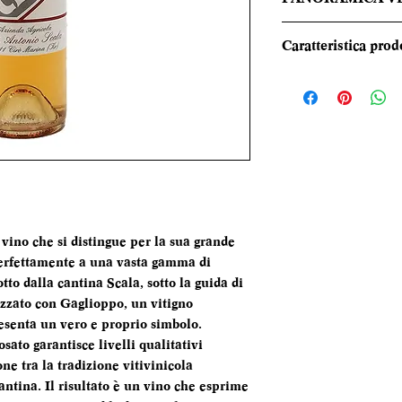
Rosa intenso e lumi
Caratteristica prod
bouquet olfattivo è
sfumature floreali 
REGIONE
note fruttate di la
sorso è fresco e g
TIPOLOGIA
dinamico, scorrevo
persistenza.
CANTINA
DENOMINAZI
vino che si distingue per la sua grande
VITIGNI
 perfettamente a una vasta gamma di
to dalla cantina Scala, sotto la guida di
ALCOL
lizzato con Gaglioppo, un vitigno
esenta un vero e proprio simbolo.
FORMATO
osato garantisce livelli qualitativi
BOTTIGLIA
one tra la tradizione vitivinicola
cantina. Il risultato è un vino che esprime
TEMPERATURA