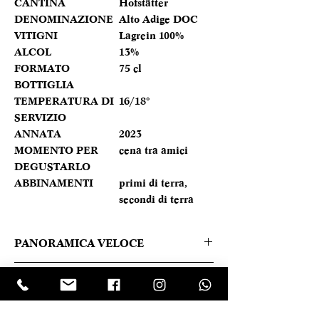
CANTINA
Hofstätter
DENOMINAZIONE
Alto Adige DOC
VITIGNI
Lagrein 100%
ALCOL
13%
FORMATO
75 cl
BOTTIGLIA
TEMPERATURA DI
16/18°
SERVIZIO
ANNATA
2023
MOMENTO PER
cena tra amici
DEGUSTARLO
ABBINAMENTI
primi di terra,
secondi di terra
PANORAMICA VELOCE
Rosso rubino brillante, al naso
Caratteristica prodotto
esprime un eccellente equilibrio tra
l'intensità e la complessità dei profumi
REGIONE
Trentino